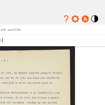
Mode
contraste
p.9r - vue 17/36
élévé