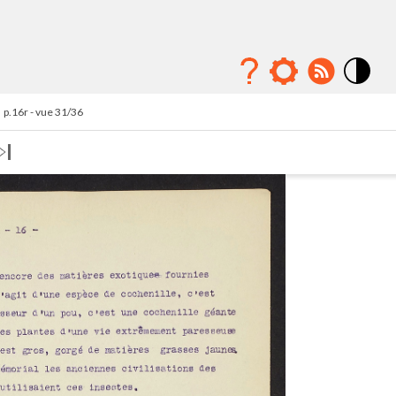
Mode
contraste
p.16r - vue 31/36
élévé