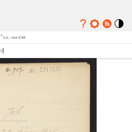
Mode
contraste
n.n. - vue 1/46
élévé