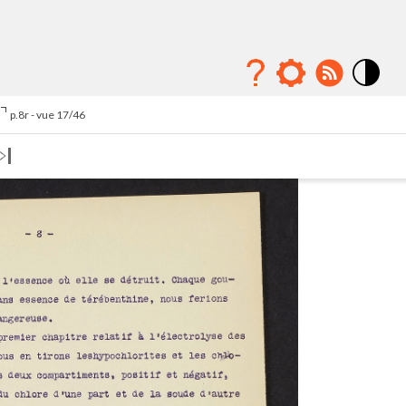
Mode
contraste
p.8r - vue 17/46
élévé