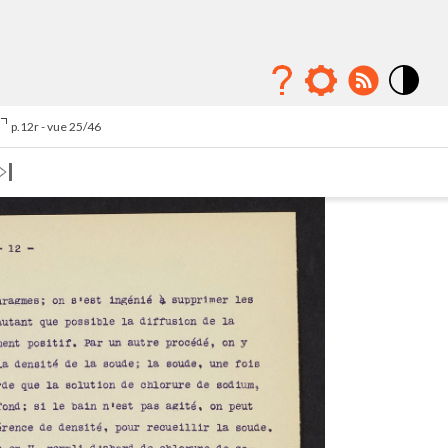
Mode
contraste
p.12r - vue 25/46
élévé