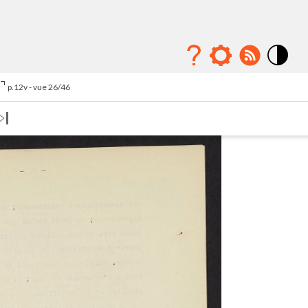
Mode
contraste
p.12v - vue 26/46
élévé