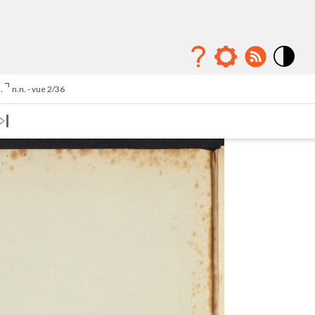
Mode
contraste
.
n.n. - vue 2/36
élévé