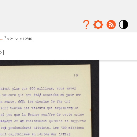
Mode
contraste
..
p.9r - vue 19/40
élévé