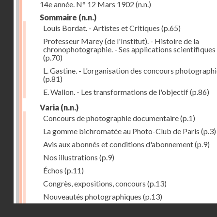
14e année. N° 12 Mars 1902
(n.n.)
Sommaire
(n.n.)
Louis Bordat. - Artistes et Critiques
(p.65)
Professeur Marey (de l'Institut). - Histoire de la
chronophotographie. - Ses applications scientifiques
(p.70)
L. Gastine. - L'organisation des concours photograph
(p.81)
E. Wallon. - Les transformations de l'objectif
(p.86)
Varia
(n.n.)
Concours de photographie documentaire
(p.1)
La gomme bichromatée au Photo-Club de Paris
(p.3)
Avis aux abonnés et conditions d'abonnement
(p.9)
Nos illustrations
(p.9)
Échos
(p.11)
Congrès, expositions, concours
(p.13)
Nouveautés photographiques
(p.13)
Droits réservés - CNAM
Formules, recettes et tours de main
(p.15)