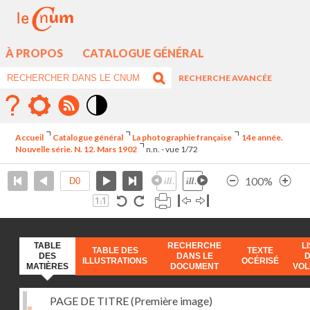
À PROPOS
CATALOGUE GÉNÉRAL
RECHERCHE AVANCÉE
Mode
contraste
Accueil
Catalogue général
La photographie française
14e année.
élévé
Nouvelle série. N. 12. Mars 1902
n.n. - vue 1/72
100%
TABLE
RECHERCHE
L
TABLE DES
TEXTE
DES
DANS LE
ILLUSTRATIONS
OCÉRISÉ
MATIÈRES
DOCUMENT
VO
PAGE DE TITRE (Première image)