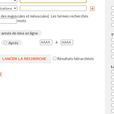
des majuscules et minuscules)
Les termes recherchés
mots
 année de mise en ligne
T
à
Après
Résultats hiérarchisés
L
E