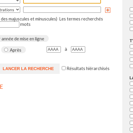
des majuscules et minuscules)
Les termes recherchés
mots
 année de mise en ligne
T
à
Après
Résultats hiérarchisés
L
E