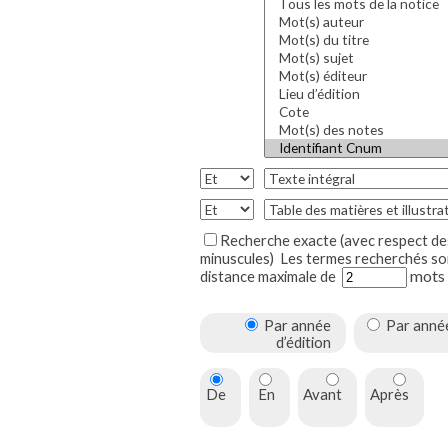
Recherche exacte (avec respect des majuscules et
minuscules)
Les termes recherchés sont à une
mots
distance maximale de
Par année
Par année de mise en
d’édition
ligne
De
En
Avant
Après
à