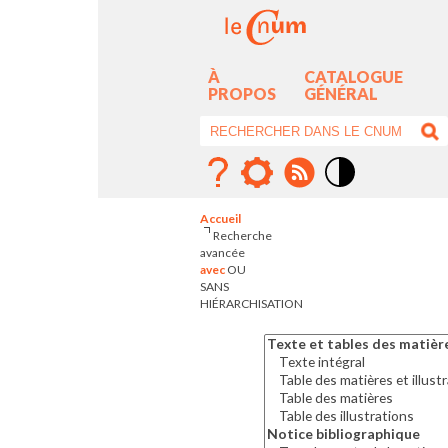
À
CATALOGUE
PROPOS
GÉNÉRAL
RECHERCHE
AVANCÉE
Mode
contraste
Accueil
élévé
Recherche
avancée
avec
OU
SANS
HIÉRARCHISATION