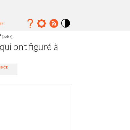
ÉE
Mode
contraste
[Atlas]
élévé
ui ont figuré à
S CE